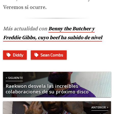
Veremos si ocurre.
Más actualidad con
Benny the Butcher y
Freddie Gibbs, cuyo beef ha subido de nivel
Diddy
Sean Combs
< SIGUIENTE
Raekwon desvela las increíbles
colaboraciones de su próximo disco
ANTERIOR >