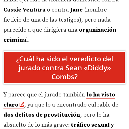
Cassie Ventura
o contra
Jane
(nombre
ficticio de una de las testigos), pero nada
parecido a que dirigiera una
organización
crimina
l.
¿Cuál ha sido el veredicto del
jurado contra Sean «Diddy»
Combs?
Y parece que el jurado también
lo ha visto
claro
, ya que lo a encontrado culpable de
dos delitos de prostitución
, pero lo ha
absuelto de lo más grave:
tráfico sexual y